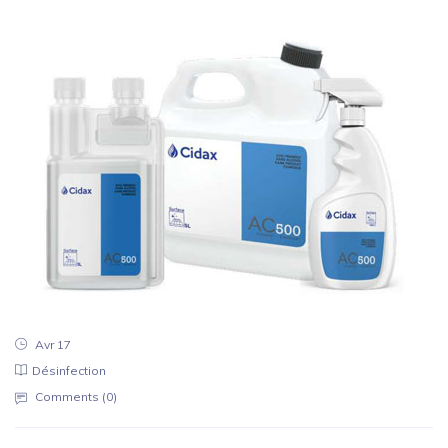
Avr 17
Désinfection
Comments (
0
)