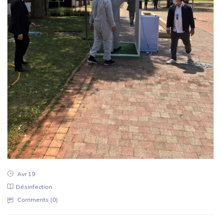
Avr 19
Désinfection
Comments (
0
)