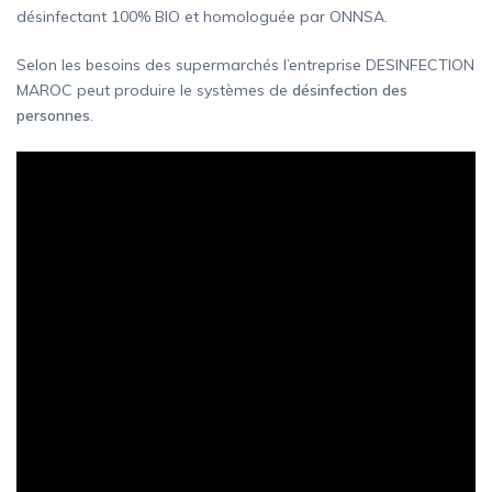
désinfectant 100% BIO et homologuée par ONNSA.
Selon les besoins des supermarchés l’entreprise DESINFECTION
MAROC peut produire le systèmes de
désinfection des
personnes
.